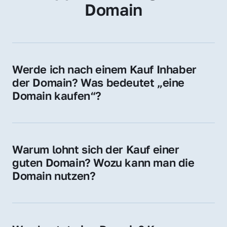
Domain
Werde ich nach einem Kauf Inhaber 
der Domain? Was bedeutet „eine 
Domain kaufen“?
Ja, Sie werden der offizielle Domain-Inhaber. 
Sie erhalten alle Rechte zur Nutzung, 
Verwaltung oder Weiterveräußerung der 
Warum lohnt sich der Kauf einer 
Domain.
guten Domain? Wozu kann man die 
Domain nutzen?
Eine starke Domain steigert Sichtbarkeit, 
Vertrauen und Markenwert. Nutzen Sie sie 
für Ihre Website, Weiterleitung, E-Mail-