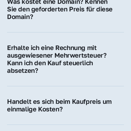
Was kostet eine Domain? Kennen 
Adressen oder als digitale Investition.
Sie den geforderten Preis für diese 
Domain?
Der Preis variiert je nach Domain. Für diese 
Domain liegt ein konkreter Kaufpreis vor – 
kontaktieren Sie uns gerne für ein 
Erhalte ich eine Rechnung mit 
unverbindliches Angebot.
ausgewiesener Mehrwertsteuer? 
Kann ich den Kauf steuerlich 
absetzen?
Ja, Sie erhalten eine Rechnung mit MwSt. 
Für Unternehmen ist der Kauf in der Regel 
steuerlich absetzbar.
Handelt es sich beim Kaufpreis um 
einmalige Kosten?
Ja. Der Kaufpreis ist einmalig. Nur beim 
späteren Betrieb der Domain (z. B. beim 