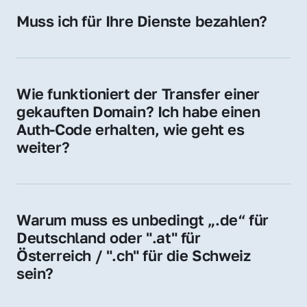
Hosting-Anbieter) fallen geringe laufende 
Muss ich für Ihre Dienste bezahlen?
Gebühren an. Diese bewegen sich für .de 
Nein, bei uns zahlen Sie nur den Kaufpreis 
Domains bei ca. 5€ / Jahr
der Domain – ohne zusätzliche Vermittlungs- 
oder Servicegebühren.
Wie funktioniert der Transfer einer 
gekauften Domain? Ich habe einen 
Auth-Code erhalten, wie geht es 
weiter?
Mit dem Auth-Code beauftragen Sie Ihren 
Provider, die Domain zu übernehmen. Gerne 
begleiten wir Sie bei diesem einfachen und 
Warum muss es unbedingt „.de“ für 
schnellen Prozess.
Deutschland oder ".at" für 
Österreich / ".ch" für die Schweiz 
sein?
Diese Endungen stehen für regionale 