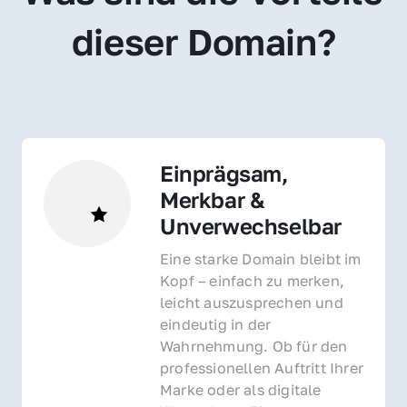
dieser Domain?
Einprägsam, 
Merkbar & 
Unverwechselbar
Eine starke Domain bleibt im 
Kopf – einfach zu merken, 
leicht auszusprechen und 
eindeutig in der 
Wahrnehmung. Ob für den 
professionellen Auftritt Ihrer 
Marke oder als digitale 